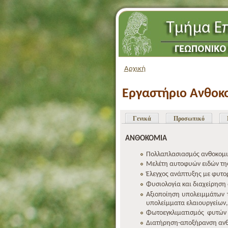
Αρχική
Εργαστήριο Ανθοκο
Γενικά
Προσωπικό
ΑΝΘΟΚΟΜΙΑ
Πολλαπλασιασμός ανθοκομικ
Μελέτη αυτοφυών ειδών της
Έλεγχος ανάπτυξης με φυτορ
Φυσιολογία και διαχείρηση
Αξιοποίηση υπολειμμάτων 
υπολείμματα ελαιουργείων,
Φωτοεγκλιματισμός φυτών 
Διατήρηση-αποξήρανση αν