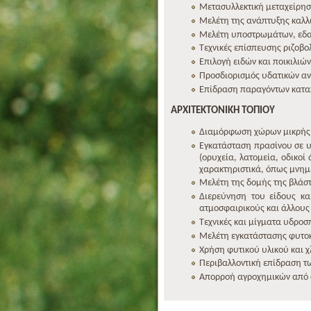
Μετασυλλεκτική μεταχείρη
Μελέτη της ανάπτυξης καλλ
Μελέτη υποστρωμάτων, εδα
Τεχνικές επίσπευσης ριζοβ
Επιλογή ειδών και ποικιλιώ
Προσδιορισμός υδατικών αν
Επίδραση παραγόντων καταπ
ΑΡΧΙΤΕΚΤΟΝΙΚΗ ΤΟΠΙΟΥ
Διαμόρφωση χώρων μικρής κα
Εγκατάσταση πρασίνου σε υ
(ορυχεία, λατομεία, οδικοί 
χαρακτηριστικά, όπως μνημε
Μελέτη της δομής της βλάσ
Διερεύνηση του είδους κα
ατμοσφαιρικούς και άλλους
Τεχνικές και μίγματα υδροσ
Μελέτη εγκατάστασης φυτοκ
Χρήση φυτικού υλικού και 
Περιβαλλοντική επίδραση 
Απορροή αγροχημικών από 