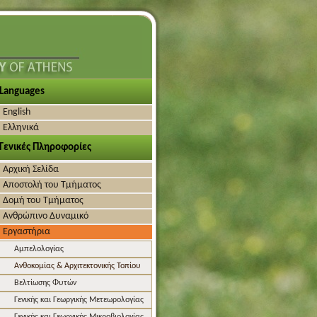
Languages
English
Ελληνικά
Γενικές Πληροφορίες
Αρχική Σελίδα
Αποστολή του Τμήματος
Δομή του Τμήματος
Ανθρώπινο Δυναμικό
Εργαστήρια
Αμπελολογίας
Ανθοκομίας & Αρχιτεκτονικής Τοπίου
Βελτίωσης Φυτών
Γενικής και Γεωργικής Μετεωρολογίας