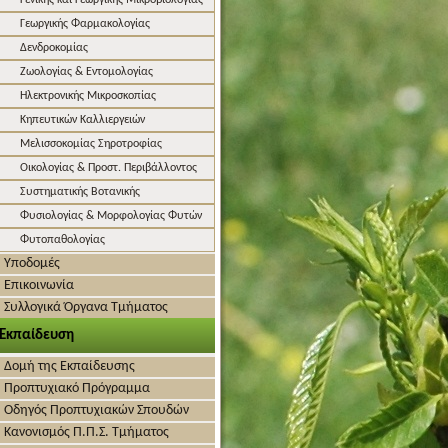
Γενικής και Γεωργικής Μικροβιολογίας
Γεωργικής Φαρμακολογίας
Δενδροκομίας
Ζωολογίας & Εντομολογίας
Ηλεκτρονικής Μικροσκοπίας
Κηπευτικών Καλλιεργειών
Μελισσοκομίας Σηροτροφίας
Οικολογίας & Προστ. Περιβάλλοντος
Συστηματικής Βοτανικής
Φυσιολογίας & Μορφολογίας Φυτών
Φυτοπαθολογίας
Υποδομές
Επικοινωνία
Συλλογικά Όργανα Τμήματος
Εκπαίδευση
Δομή της Εκπαίδευσης
Προπτυχιακό Πρόγραμμα
Οδηγός Προπτυχιακών Σπουδών
Κανονισμός Π.Π.Σ. Τμήματος