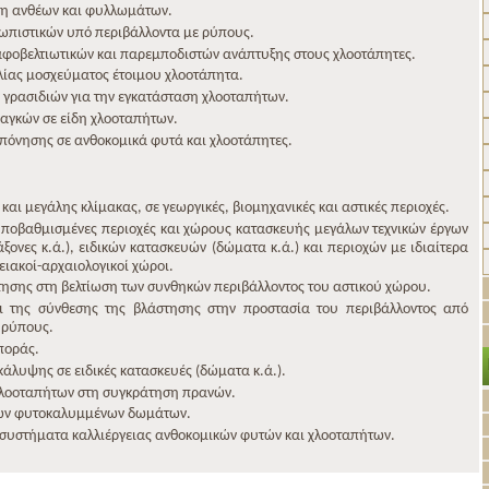
ση ανθέων και φυλλωμάτων.
ωπιστικών υπό περιβάλλοντα με ρύπους.
φοβελτιωτικών και παρεμποδιστών ανάπτυξης στους χλοοτάπητες.
ολίας μοσχεύματος έτοιμου χλοοτάπητα.
ν γρασιδιών για την εγκατάσταση χλοοταπήτων.
αγκών σε είδη χλοοταπήτων.
όνησης σε ανθοκομικά φυτά και χλοοτάπητες.
ι μεγάλης κλίμακας, σε γεωργικές, βιομηχανικές και αστικές περιοχές.
ποβαθμισμένες περιοχές και χώρους κατασκευής μεγάλων τεχνικών έργων
άξονες κ.ά.), ειδικών κατασκευών (δώματα κ.ά.) και περιοχών με ιδιαίτερα
ιακοί-αρχαιολογικοί χώροι.
τησης στη βελτίωση των συνθηκών περιβάλλοντος του αστικού χώρου.
ι της σύνθεσης της βλάστησης στην προστασία του περιβάλλοντος από
 ρύπους.
ποράς.
άλυψης σε ειδικές κατασκευές (δώματα κ.ά.).
χλοοταπήτων στη συγκράτηση πρανών.
των φυτοκαλυμμένων δωμάτων.
συστήματα καλλιέργειας ανθοκομικών φυτών και χλοοταπήτων.