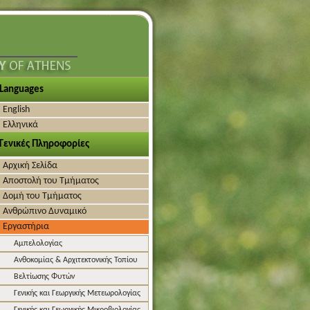
Languages
English
Ελληνικά
Γενικές Πληροφορίες
Αρχική Σελίδα
Αποστολή του Τμήματος
Δομή του Τμήματος
Ανθρώπινο Δυναμικό
Εργαστήρια
Αμπελολογίας
Ανθοκομίας & Αρχιτεκτονικής Τοπίου
Βελτίωσης Φυτών
Γενικής και Γεωργικής Μετεωρολογίας