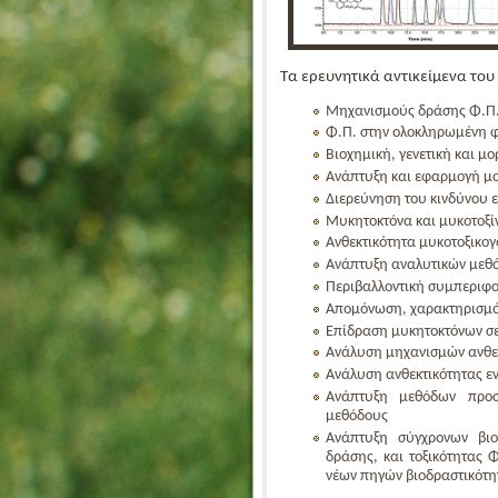
Τα ερευνητικά αντικείμενα το
Μηχανισμούς δράσης Φ.Π
Φ.Π. στην ολοκληρωμένη 
Βιοχημική, γενετική και μ
Ανάπτυξη και εφαρμογή μο
Διερεύνηση του κινδύνου 
Μυκητοκτόνα και μυκοτοξί
Ανθεκτικότητα μυκοτοξικο
Ανάπτυξη αναλυτικών μεθό
Περιβαλλοντική συμπεριφο
Απομόνωση, χαρακτηρισμός
Επίδραση μυκητοκτόνων σε
Ανάλυση μηχανισμών ανθεκ
Ανάλυση ανθεκτικότητας εν
Ανάπτυξη μεθόδων προσ
μεθόδους
Ανάπτυξη σύγχρονων βιο
δράσης, και τοξικότητας 
νέων πηγών βιοδραστικότη