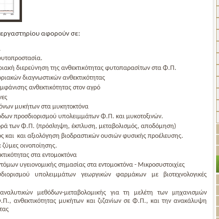
υ εργαστηρίου αφορούν σε:
.
φυτοπροστασία.
οριακή διερεύνηση της ανθεκτικότητας φυτοπαρασίτων στα Φ.Π.
ριακών διαγνωστικών ανθεκτικότητας
εμφάνισης ανθεκτικότητας στον αγρό
νες
γόνων μυκήτων στα μυκητοκτόνα
δων προσδιορισμού υπολειμμάτων Φ.Π. και μυκοτοξινών.
ρά των Φ.Π. (πρόσληψη, έκπλυση, μεταβολισμός, αποδόμηση)
 και και αξιολόγηση βιοδραστικών ουσιών φυσικής προέλευσης.
 ζύμες οινοποίησης.
τικότητας στα εντομοκτόνα
τόμων υγειονομικής σημασίας στα εντομοκτόνα - Μικροσυστοιχίες
διορισμού υπολειμμάτων γεωργικών φαρμάκων με βιοτεχνολογικές
αναλυτικών μεθόδων-μεταβολομικής για τη μελέτη των μηχανισμών
Φ.Π., ανθεκτικότητας μυκήτων και ζιζανίων σε Φ.Π., και την ανακάλυψη
τας