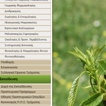
Γενικής και Γεωργικής Μικροβιολογίας
Γεωργικής Φαρμακολογίας
Δενδροκομίας
Ζωολογίας & Εντομολογίας
Ηλεκτρονικής Μικροσκοπίας
Κηπευτικών Καλλιεργειών
Μελισσοκομίας Σηροτροφίας
Οικολογίας & Προστ. Περιβάλλοντος
Συστηματικής Βοτανικής
Φυσιολογίας & Μορφολογίας Φυτών
Φυτοπαθολογίας
Υποδομές
Επικοινωνία
Συλλογικά Όργανα Τμήματος
Εκπαίδευση
Δομή της Εκπαίδευσης
Προπτυχιακό Πρόγραμμα
Οδηγός Προπτυχιακών Σπουδών
Κανονισμός Π.Π.Σ. Τμήματος