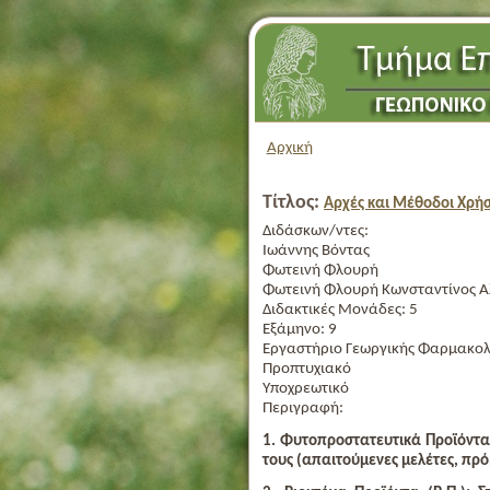
Αρχική
Τίτλος:
Αρχές και Μέθοδοι Χρήσ
Διδάσκων/ντες:
Ιωάννης Βόντας
Φωτεινή Φλουρή
Φωτεινή Φλουρή
Κωνσταντίνος Α
Διδακτικές Μονάδες:
5
Εξάμηνο:
9
Εργαστήριο Γεωργικής Φαρμακολ
Προπτυχιακό
Υποχρεωτικό
Περιγραφή:
1. Φυτοπροστατευτικά Προϊόντα (
τους (απαιτούμενες μελέτες, πρ