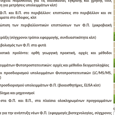
τοιχεία Νομοθεσίας για τις διαδικασίες έγκρισης και χρήσης τους
η για μετρήσεις υπολειμμάτων κλπ)
.Π. και Β.Π. στο περιβάλλον: επιπτώσεις στο περιβάλλον και σε
μματα στο έδαφος, κλπ
τώπιση των περιβαλλοντικών επιπτώσεων των Φ.Π. (μικροβιακή
πράξη (σύγχρονοι τρόποι εφαρμογής, συνδυαστικότητα κλπ)
βολισμός των Φ.Π. στα φυτά
οτικά προϊόντα: ορθή γεωργική πρακτική, αρχές και μέθοδοι
ειμμάτων Φυτοπροστατευτικών: αρχές και μέθοδοι δειγματοληψίας
δοι προσδιορισμού υπολειμμάτων Φυτοπροστατευτικών (LC/MS/MS,
)
 προσδιορισμού υπολειμμάτων Φ.Π. (βιοαισθητήρες, ELISA κλπ)
βλημα και μηχανισμοί
ς στα Φ.Π. και Β.Π., στα πλαίσια ολοκληρωμένων προγραμμάτων
α για την ανάπτυξη νέων Φ.Π. (εφαρμογές βιοτεχνολογίας, σύγχρονες