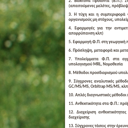
2. Βιοκτόνα Προϊόντα (Β.Π.): Σ
(απαιτούμενες μελέτες, πρόβλεψ
3. Η τύχη και η συμπεριφορά Φ
οργανισμούς μη στόχους, υπολεί
4. Εφαρμογές για την αντιμε
απορρύπανση κλπ)
5. Εφαρμογή Φ.Π. στη γεωργική 
6. Πρόσληψη, μεταφορά και μετα
7. Υπολείμματα Φ.Π. στα αγρ
υπολογισμού MRL, Νομοθεσία
8. Μέθοδοι προσδιορισμού υπολ
9. Σύγχρονες αναλυτικές μέθο
GC/MS/MS, Orbitrap MS/MS, κλπ
10. Απλές διαγνωστικές μέθοδοι
11. Ανθεκτικότητα στα Φ.Π.: πρό
12. Διαχείριση ανθεκτικότητα
διαχείρισης
13. Σύγχρονες τάσεις στην έρευν