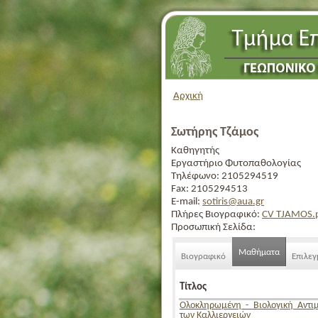
Αρχική
Σωτήρης Τζάμος
Καθηγητής
Εργαστήριο Φυτοπαθολογίας
Τηλέφωνο:
2105294519
Fax:
2105294513
E-mail:
sotiris@aua.gr
Πλήρες Βιογραφικό:
CV TJAMOS.
Προσωπική Σελίδα:
Μαθήματα
Βιογραφικό
Επιλε
Τίτλος
Ολοκληρωμένη - Βιολογική Αντι
των Καλλιεργειών