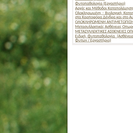
Φυτοπαθολογία (Εργαστήριο)
Αρχές και Μέθοδοι Καταπολέμηση
Ολοκληρωμένη - Βιολογική Κατα
στα Καρποφόρα Δένδρα και στο Α
ΟΛΟΚΛΗΡΩΜΕΝΗ ΑΝΤΙΜΕΤΩΠΙΣΗ 
Μετασυλλεκτικές Ασθένειες Οπω
ΜΕΤΑΣΥΛΛΕΚΤΙΚΕΣ ΑΣΘΕΝΕΙΕΣ Ο
Ειδική Φυτοπαθολογία (Aσθένει
Φυτών / Εργαστήριο)