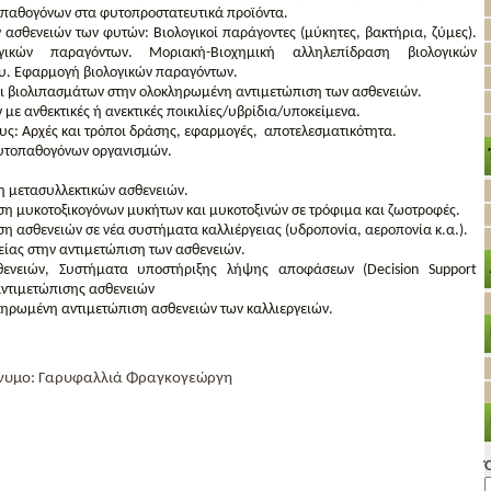
 παθογόνων στα φυτοπροστατευτικά προϊόντα.
 ασθενειών των φυτών: Βιολογικοί παράγοντες (μύκητες, βακτήρια, ζύμες).
ικών παραγόντων. Μοριακή-Βιοχημική αλληλεπίδραση βιολογικών
υ. Εφαρμογή βιολογικών παραγόντων.
αι βιολιπασμάτων στην ολοκληρωμένη αντιμετώπιση των ασθενειών.
με ανθεκτικές ή ανεκτικές ποικιλίες/υβρίδια/υποκείμενα.
ς: Αρχές και τρόποι δράσης, εφαρμογές, αποτελεσματικότητα.
υτοπαθογόνων οργανισμών.
 μετασυλλεκτικών ασθενειών.
η μυκοτοξικογόνων μυκήτων και μυκοτοξινών σε τρόφιμα και ζωοτροφές.
 ασθενειών σε νέα συστήματα καλλιέργειας (υδροπονία, αεροπονία κ.α.).
ίας στην αντιμετώπιση των ασθενειών.
ενειών, Συστήματα υποστήριξης λήψης αποφάσεων (Decision Support
αντιμετώπισης ασθενειών
ληρωμένη αντιμετώπιση ασθενειών των καλλιεργειών.
νυμο:
Γαρυφαλλιά Φραγκογεώργη