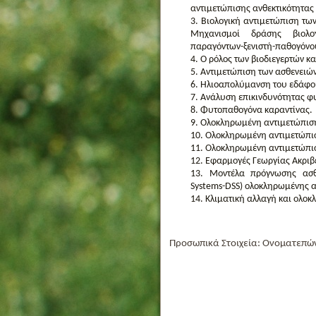
αντιμετώπισης ανθεκτικότητας
Βιολογική αντιμετώπιση των
Μηχανισμοί δράσης βιολογ
παραγόντων-ξενιστή-παθογόνο
Ο ρόλος των βιοδιεγερτών κ
Αντιμετώπιση των ασθενειών 
Ηλιοαπολύμανση του εδάφου
Ανάλυση επικινδυνότητας φ
Φυτοπαθογόνα καραντίνας.
Ολοκληρωμένη αντιμετώπιση
Ολοκληρωμένη αντιμετώπισ
Ολοκληρωμένη αντιμετώπιση
Εφαρμογές Γεωργίας Ακριβε
Μοντέλα πρόγνωσης ασθ
Systems-DSS) ολοκληρωμένης 
Κλιματική αλλαγή και ολοκ
Προσωπικά Στοιχεία: Ονοματεπώ