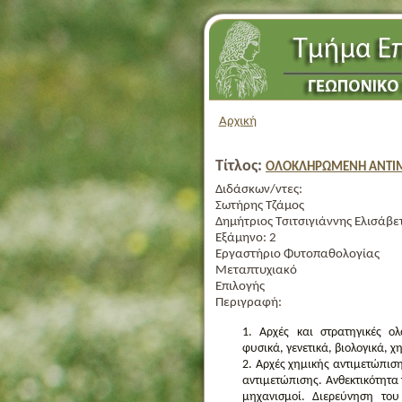
Αρχική
Τίτλος:
ΟΛΟΚΛΗΡΩΜΕΝΗ ΑΝΤΙΜΕ
Διδάσκων/ντες:
Σωτήρης Τζάμος
Δημήτριος Τσιτσιγιάννης
Ελισάβε
Εξάμηνο:
2
Εργαστήριο Φυτοπαθολογίας
Μεταπτυχιακό
Επιλογής
Περιγραφή:
Αρχές και στρατηγικές ολ
φυσικά, γενετικά, βιολογικά, χ
Αρχές χημικής αντιμετώπισ
αντιμετώπισης. Ανθεκτικότητα 
μηχανισμοί. Διερεύνηση του