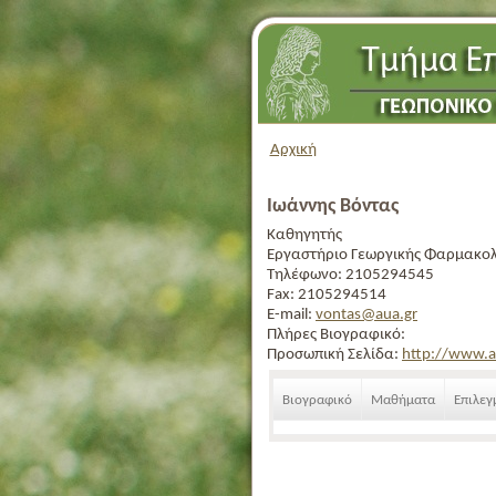
Αρχική
Ιωάννης Βόντας
Καθηγητής
Εργαστήριο Γεωργικής Φαρμακο
Τηλέφωνο:
2105294545
Fax:
2105294514
E-mail:
vontas@aua.gr
Πλήρες Βιογραφικό:
Προσωπική Σελίδα:
http://www.a
Βιογραφικό
Μαθήματα
Επιλεγ