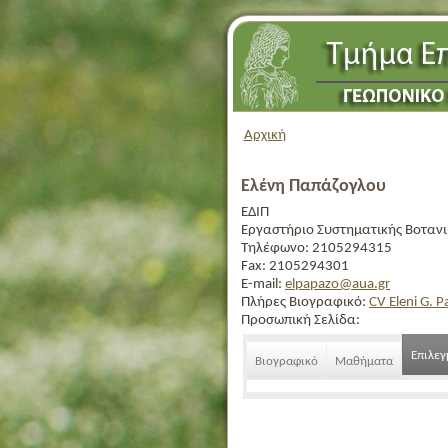
Αρχική
Ελένη Παπάζογλου
ΕΔΙΠ
Εργαστήριο Συστηματικής Βοτανι
Τηλέφωνο:
2105294315
Fax:
2105294301
E-mail:
elpapazo@aua.gr
Πλήρες Βιογραφικό:
CV Eleni G. 
Προσωπική Σελίδα:
Επιλε
Βιογραφικό
Μαθήματα