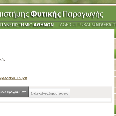
κής
Papazoglou_En.pdf
γμένα Προγράμματα
Επιλεγμένες Δημοσιεύσεις