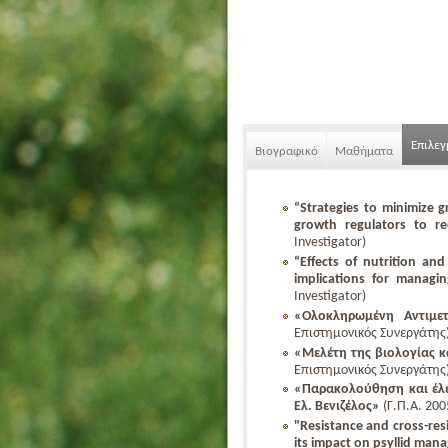
Επιλε
Βιογραφικό
Μαθήματα
“Strategies to minimize g
growth regulators to re
Investigator)
“Effects of nutrition an
implications for managin
Investigator)
«Ολοκληρωμένη Αντιμε
Επιστημονικός Συνεργάτης)
«Μελέτη της βιολογίας κ
Επιστημονικός Συνεργάτης)
«Παρακολούθηση και έλ
Ελ. Βενιζέλος»
(Γ.Π.Α. 200
"Resistance and cross-resi
its impact on psyllid ma