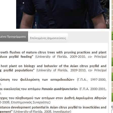
γμένα Προγράμματα
Επιλεγμένες Δημοσιεύσεις
rowth flushes of mature citrus trees with pruning practices and plant
duce psyllid feeding”
(University of Florida, 2009-2010, co- Principal
d host plant on biology and behavior of the Asian citrus psyllid and
g psyllid populations”
(University of Florida, 2009-2010, co- Principal
τώπιση του Φυλλορύκτη των εσπεριδοειδών»
(Γ.Π.Α., 1997-2000,
.
αι οικολογίας του εντόμου
Panaxia
quadripunctaria
»
(Γ.Π.Α. 2000-2001,
.
εγχος του πληθυσμού των εντόμων στον Διεθνή Αερολιμένα Αθηνών
5-2008, Επιστημονικός Συνεργάτης)
stance development potential in Asian citrus psyllid to insecticides and
nagement"
(University of Florida, 2008, Investigator)