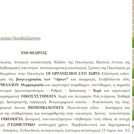
τασίας Περιβάλλοντος
ΥΛΗ ΘΕΩΡΙΑΣ
ογίας: Ιστορική ανασκόπηση. Κλάδοι της Οικολογίας. Βασικές έννοιες της
Πληθυσμιακή πυκνότητα: απόλυτη-σχετική-οικολογική. Σχέσεις της Οικολογίας με
οδειγμάτων στην Οικολογία.
ΟΙ ΟΡΓΑΝΙΣΜΟΙ ΣΤΟ ΧΩΡΟ:
Εξάπλωση ειδών.
εωρία της
βιογεωγραφίας των “νήσων”
και εφαρμογές. Εισβάλλοντα είδη.
ΡΙΒΑΛΛΟΝ
:
Θερμοκρασία
και οργανισμοί (ευρύθερμοι, στενόθερμοι, η σημασία
νισμοί (φωτοπεριοδισμός – Ρυθμοί – Διάπαυση) –
Νερό
και οργανισμοί
ιαγράμματα).
ΟΙΚΟΣΥΣΤΗΜΑΤΑ
: Δομή και λειτουργία. Ροή ενέργειας. Καθαρή
γή. Δευτερογενής παραγωγή. Βιογεωχημικοί κύκλοι - Ανακύκλωση της ύλης.
ροφικά δίκτυα.
ΒΙΟΠΟΙΚΙΛΟΤΗΤΑ
: Ποικιλότητα ειδών - Διατήρηση και
ια της σταθερότητας και αυτορρύθμισης στην οικολογία. Δείκτες ποικιλότητας
ΟΙΚΟΛΟΓΙΑ.
Δυναμική πυκνοανεξάρτητων πληθυσμών ενός είδους σε συνεχή
εχή (
ΓΕΩΜΕΤΡΙΚΟ
υπόδειγμα) χρόνο. Περιβαλλοντική και Δημογραφική
- Ασκήσεις. Ενδοειδικός ανταγωνισμός (ισότιμος-ανισότιμος). Ο νόμος των 3/2