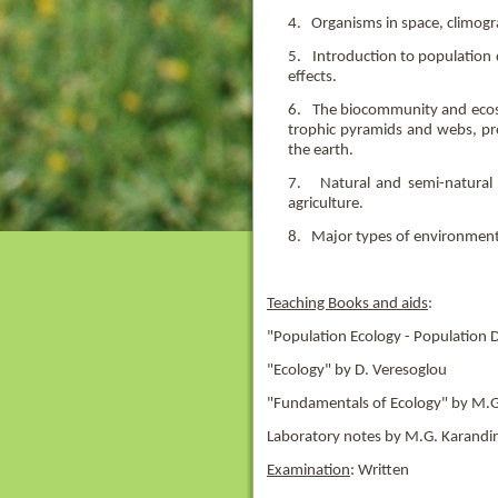
4. Organisms in space, climogra
5. Introduction to population 
effects.
6. The biocommunity and ecosys
trophic pyramids and webs, pro
the earth.
7. Natural and semi-natural e
agriculture.
8. Major types of environmental
Teaching Books and aids
:
"Population Ecology - Population 
"Ecology" by D. Veresoglou
"Fundamentals of Ecology" by M.G
Laboratory notes by M.G. Karandi
Examination
: Written