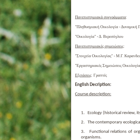
Πανεπιστημιακά συγγράμματα
:
"Πληθυσμιακή Οικολογία - Δυναμική Π
"Οικολογία" - Δ. Βερεσόγλου
Πανεπιστημιακές σημειώσεις
:
"Στοιχεία Οικολογίας" - Μ.Γ. Καρανδε
"Εργαστηριακές Σημειώσεις Οικολογίας
Εξετάσεις
: Γραπτές
English Decription:
Course description:
1. Ecology (historical review, it
2. The contemporary ecological-e
3. Functional relations of org
organisms.