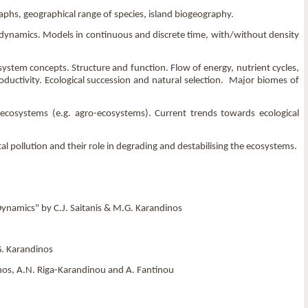
phs, geographical range of species, island biogeography.
dynamics. Models in continuous and discrete time, with/without density
tem concepts. Structure and function. Flow of energy, nutrient cycles,
ductivity. Ecological succession and natural selection. Major biomes of
cosystems (e.g. agro-ecosystems). Current trends towards ecological
 pollution and their role in degrading and destabilising the ecosystems.
Dynamics" by C.J. Saitanis & M.G. Karandinos
. Karandinos
nos, A.N. Riga-Karandinou and A. Fantinou