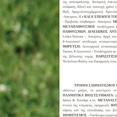
της αυτοαραίωσης. Δυναμική πυκνο
επίδραση Allee) και ασυνεχή χρόνο (
Holt, Αραχνοϊστογράμματα). Χρονοϋ
-Ασκήσεις. Η
r
ΚΑΙ
Κ
ΕΠΙΛΟΓΗ ΤΩ
- Προβολές πληθυσμών -Ασκήσεις.
Μ
ΜΕΤΑΠΛΗΘΥΣΜΟΙ
: υποδείγματα 
ΠΛΗΘΥΣΜΩΝ.
ΔΙΑΕΙΔΙΚΟΣ
ΑΝΤ
Lotka-Volterra – Ασκήσεις. Αρχή το
θ‑Λογιστικό υπόδειγμα ανταγωνισμ
ΘΗΡΕΥΣΗ:
Λειτουργική ανταπόκριση
Tanner,
θ
-Λογιστικό - Υποδείγματα με
της βέλτιστης νομής.
ΠΑΡΑΣΙΤΙΣ
Nicholson-Bailey και Εφαρμογές τους 
ΤΡΟΠΟΙ ΣΧΗΜΑΤΙΣΜΟΥ Β
υδάτινων μαζών, το φαινόμενο του
ΠΛΑΝΗΤΙΚΑ ΒΙΟΣΥΣΤΗΜΑΤΑ:
(
δάσος & Τούνδρα κ.λπ.
ΜΕΤΑΝΑΣΤ
έννοια της κλίμακας, εφαρμογές.
ΒΙ
εύρους και της επικάλυψης των βι
ΜΙΜΗΤΙΣΜΟΣ -
Υπόδειγμα μιμητισ