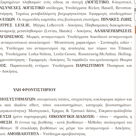
εξαρτημένων πληθυσμών ενός είδους σε συνεχή
(ΛΟΓΙΣΤΙΚΟ
, θ-λογιστικό,
ΑΣΥΝΕΧΕΣ ΛΟΓΙΣΤΙΚΟ
υπόδειγμα, Υποδείγματα Ricker, Hassell, Beverton-
στέρηση. Τυχαίως μεταβαλλόμενη βιοχωρητικότητα. Εφαρμογές υποδειγμάτων
Ν ΕΙΔΩΝ
. Οι σιγμοειδείς καμπύλες στις βιολογικές επιστήμες.
ΠΙΝΑΚΕΣ ΖΩΗΣ
ΗΤΡΕΣ
LESLIE
, Μήτρες Lefkovich - Ασκήσεις. Πληθυσμιακές διακυμάνσεις.
δυναμικής μεταπληθυσμών (Levins, Hanski) - Ασκήσεις.
ΑΛΛΗΛΕΠΙΔΡΑΣΕΙΣ
ΑΓΩΝΙΣΜΟΣ
: Μορφές ανταγωνισμού. Υποδείγματα διαειδικού ανταγωνισμού
υ ανταγωνιστικού αποκλεισμού - Μετατόπιση χαρακτήρων - Συνύπαρξη ειδών -
ού, Υπόδειγμα του ανταγωνισμού της αναλογίας των πόρων του Tilman).
. Υποδείγματα Lotka-Voltera, Leslie-Gower, Rosenzweig-McArthur, Holling-
 χρονοϋστέρηση – Εφαρμογές - Ασκήσεις. Το παράδοξο του εμπλουτισμού. Θεωρία
ΜΟΣ
: Παρασιτοειδή εντόμων. Υποδείγματα
ΠΑΡΑΣΙΤΙΜΟΥ
Thompson και
- Ασκήσεις.
ΥΛΗ ΦΡΟΝΤΙΣΤΗΡΙΟΥ
ΙΟΣΥΣΤΗΜΑΤΩΝ:
υποτροπικές πιέσεις, εποχικότητα, κυκλοφορια αερίων και
 rain shadow effect, τύποι οικοσυστημάτων, κατηγορές βιοσυστημάτων.
μεγακοινότητες): Μεσογειακό, Έρημος & Τροπικό δάσος, Εύκρατο-φυλλοβόλο
ΕΥΣΗ
(μόνο συμπεριφορά).
ΟΙΚΟΛΟΓΙΚΗ ΔΙΑΔΟΧΗ:
- τύποι – σημασία, η
ΟΘΕΣΗ
: Η έννοια της βιοθέσης - κενά βιοθέσεων - Μέθοδοι υπολογισμού του
οθέσεων. Η επικάλυψη βιοθέσεων ως μέτρο του ανταγωνισμού - Ασκήσεις.
μού.
ΑΜΟΙΒΑΙΟΤΗΤΑ
– Υπόδειγμα αμοιβαιότητας.