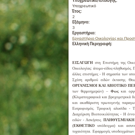
Υποχρεωτικό/Επιλογής:
Υποχρεωτικό
Έτος:
2
Εξάμηνο:
3
Εργαστήριο:
Εργαστήριο Οικολογίας και Προσ
Ελληνική Περιγραφή:
ΕΙΣΑΓΩΓΗ
στη Επιστήμη της Οικολ
Οικολογίας: άτομο-είδος-πληθυσμός. 
άλλες επιστήμες - Η σημασία των υπ
Σχέση αριθμού ειδών έκτασης. Θ
ΟΡΓΑΝΙΣΜΟΙ ΚΑΙ ΑΒΙΟΤΙΚΟ ΠΕ
των θερμοημερών) –
Φως
και οργα
(Κλιματογραφικά και βροχομετρικά δ
και ακαθάριστη πρωτογενής παραγω
Ευτροφισμός. Τροφική αλυσίδα - Τ
Διαχείριση Βιοποικιλότητας - Η έννο
ειδών - Ασκήσεις.
ΠΛΗΘΥΣΜΙΑΚΗ 
(
ΕΚΘΕΤΙΚΟ
υπόδειγμα) και ασυν
τυχαιότητα. Εφαρμογές υποδειγμάτων 