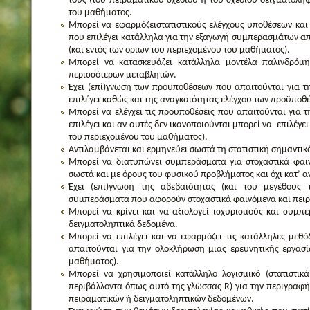
τους (του πειραματικού σχεδίου ή του σχεδίου δειγματοληψ
του μαθήματος.
Μπορεί να εφαρμόζειστατιστικούς ελέγχους υποθέσεων και
που επιλέγει κατάλληλα για την εξαγωγή συμπερασμάτων απ
(και εντός των ορίων του περιεχομένου του μαθήματος).
Μπορεί να κατασκευάζει κατάλληλα μοντέλα παλινδρόμη
περισσότερων μεταβλητών.
Έχει (επί)γνωση των προϋποθέσεων που απαιτούνται για 
επιλέγει καθώς και της αναγκαιότητας ελέγχου των προϋποθ
Μπορεί να ελέγχει τις προϋποθέσεις που απαιτούνται για 
επιλέγει και αν αυτές δεν ικανοποιούνται μπορεί να επιλέγει
του περιεχομένου του μαθήματος).
Αντιλαμβάνεται και ερμηνεύει σωστά τη στατιστική σημαντικ
Μπορεί να διατυπώνει συμπεράσματα για στοχαστικά φαιν
σωστά και με όρους του φυσικού προβλήματος και όχι κατ’ α
Έχει (επί)γνωση της αβεβαιότητας (και του μεγέθους 
συμπεράσματα που αφορούν στοχαστικά φαινόμενα και πει
Μπορεί να κρίνει και να αξιολογεί ισχυρισμούς και συμπ
δειγματοληπτικά δεδομένα.
Μπορεί να επιλέγει και να εφαρμόζει τις κατάλληλες μεθ
απαιτούνται για την ολοκλήρωση μιας ερευνητικής εργασί
μαθήματος).
Μπορεί να χρησιμοποιεί κατάλληλο λογισμικό (στατιστικ
περιβάλλοντα όπως αυτό της γλώσσας R) για την περιγραφή 
πειραματικών ή δειγματοληπτικών δεδομένων.