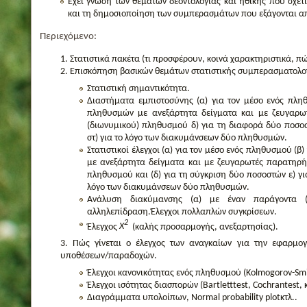
Έχει γνώση των θεμάτων δεοντολογίας και ηθικής που σχετ
και τη δημοσιοποίηση των συμπερασμάτων που εξάγονται α
Περιεχόμενο:
Στατιστικά πακέτα (τι προσφέρουν, κοινά χαρακτηριστικά, π
Επισκόπηση βασικών θεμάτων στατιστικής συμπερασματολο
Στατιστική σημαντικότητα.
Διαστήματα εμπιστοσύνης (α) για τον μέσο ενός πλη
πληθυσμών με ανεξάρτητα δείγματα και με ζευγαρωτ
(διωνυμικού) πληθυσμού δ) για τη διαφορά δύο ποσο
στ) για το λόγο των διακυμάνσεων δύο πληθυσμών.
Στατιστικοί έλεγχοι (α) για τον μέσο ενός πληθυσμού (
με ανεξάρτητα δείγματα και με ζευγαρωτές παρατηρήσ
πληθυσμού και (δ) για τη σύγκριση δύο ποσοστών ε) γι
λόγο των διακυμάνσεων δύο πληθυσμών.
Ανάλυση διακύμανσης (α) με έναν παράγοντα 
αλληλεπίδραση.Έλεγχοι πολλαπλών συγκρίσεων.
2
Έλεγχος
X
(καλής προσαρμογής, ανεξαρτησίας).
Πώς γίνεται ο έλεγχος των αναγκαίων για την εφαρμογ
υποθέσεων/παραδοχών.
Έλεγχοι κανονικότητας ενός πληθυσμού (Kolmogorov-Smirn
Έλεγχοι ισότητας διασπορών (Bartletttest, Cochrantest, κ
Διαγράμματα υπολοίπων, Normal probability plotκτλ..