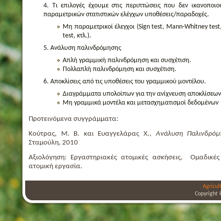
Τι επιλογές έχουμε στις περιπτώσεις που δεν ικανοποι
παραμετρικών στατιστικών ελέγχων υποθέσεις/παραδοχές.
Μη παραμετρικοί έλεγχοι (Sign test, Mann-Whitney test, 
test, κτλ.).
Ανάλυση παλινδρόμησης
Απλή γραμμική παλινδρόμηση και συσχέτιση.
Πολλαπλή παλινδρόμηση και συσχέτιση.
Αποκλίσεις από τις υποθέσεις του γραμμικού μοντέλου.
Διαγράμματα υπολοίπων για την ανίχνευση αποκλίσεων
Μη γραμμικά μοντέλα και μετασχηματισμοί δεδομένων
Προτεινόμενα συγγράμματα:
Κούτρας, Μ. Β. και Ευαγγελάρας Χ.,
Ανάλυση Παλινδρόμ
Σταμούλη, 2010
Αξιολόγηση: Εργαστηριακές ατομικές ασκήσεις, Ομαδικές 
ατομική εργασία.
Agricul
Copyright 
bursa
bursa
bursa
escort
escort
escort
gorukle
gorukle
bursa