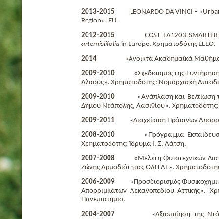
2013-2015
LEONARDO DA VINCI – «Urban Gr
Region». ΕU.
2012-2015
COST FA1203-SMARTER - Su
artemisiifolia
in Europe. Χρηματοδότης ΕΕΕΟ.
2014
«Ανοικτά Ακαδημαϊκά Μαθήματα
2009-2010
«Σχεδιασμός της Συντήρησης τ
Άλσους». Χρηματοδότης: Νομαρχιακή Αυτοδ
2009-2010
«Ανάπλαση και Βελτίωση του 
Δήμου Νεάπολης, Λασιθίου». Χρηματοδότης
2009-2011
«Διαχείριση Πράσινων Απορριμ
2008-2010
«Πρόγραμμα Εκπαίδευσης Γ
Χρηματοδότης: Ίδρυμα Ι. Σ. Λάτση.
2007-2008
«Μελέτη Φυτοτεχνικών Διαμορ
Ζώνης Αρμοδιότητας ΟΛΠ ΑΕ». Χρηματοδότης
2006-2009
«Προσδιορισμός Φυσικοχημικών
Απορριμμάτων Λεκανοπεδίου Αττικής». Χρη
Πανεπιστήμιο.
2004-2007
«Αξιοποίηση της Ντόπιας 