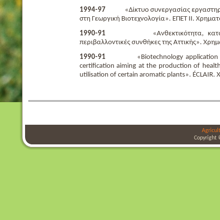
1994-97
«Δίκτυο συνεργασίας εργαστηρίω
στη Γεωργική Βιοτεχνολογία». ΕΠΕΤ ΙΙ. Χρηματ
1990-91
«Ανθεκτικότητα, καταλληλό
περιβαλλοντικές συνθήκες της Αττικής». Χρη
1990-91
«Biotechnology application for p
certification aiming at the production of healt
utilisation of certain aromatic plants». ÉCLAIR
Agricul
Copyright 
bursa
bursa
bursa
escort
escort
escort
gorukle
gorukle
bursa
escort
escort
escort
bayan
bursa
escort
bursa
escort
bursa
escort
alanya