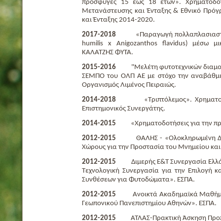
πρόσφυγες 15 έως 18 ετών». Χρηματοδό
Μετανάστευσης και Ένταξης & Εθνικό Πρό
και Ένταξης 2014-2020.
2017-2018
«Παραγωγή πολλαπλασιαστικού
humilis x Anigozanthos flavidus) μέσω μ
ΚΑΛΑΤΖΗΣ ΦΥΤΑ.
2015-2016
"Μελέτη φυτοτεχνικών διαμορφ
ΣΕΜΠΟ του ΟΛΠ ΑΕ με στόχο την αναβάθμισ
Οργανισμός Λιμένος Πειραιώς.
2014-2018
«Τριπτόλεμος». Χρηματοδότη
Επιστημονικός Συνεργάτης.
2014-2015
«Χρηματοδοτήσεις για την πρα
2012-2015
ΘΑΛΗΣ - «Ολοκληρωμένη Διαχ
Χώρους για την Προστασία του Μνημείου και 
2012-2015
Διμερής Ε&Τ Συνεργασία Ελλάδα
Τεχνολογική Συνεργασία για την Επιλογή 
Συνθέσεων για Φυτοδώματα». ΕΣΠΑ.
2012-2015
Ανοικτά Ακαδημαϊκά Μαθήματ
Γεωπονικού Πανεπιστημίου Αθηνών». ΕΣΠΑ.
2012-2015
ΑΤΛΑΣ-Πρακτική Άσκηση Προπτυ