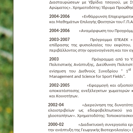
Διασταυρώσεων με Υβρίδια τσαγιού, με 
Αρώματος». Χρηματοδότης: Ίδρυμα Προώθησ
2004-2006
«Ενθάρρυνση Επιχειρηματικώ
και Μαθημάτων Επιλογής Φοιτητών του Γ.Π.Α
2004-2006
«Αναμόρφωση του Προγράμματο
2003-2007
Πρόγραμμα ΕΠΕΑΕΚ «Ηράκλε
επίδρασης της φυσιολογίας του εκφύτου
περιβάλλοντος στην οργανογένεση και τον ε
2003
Πρόγραμμα από το Υπουργείο 
Πολιτιστικής Ανάπτυξης, Διεύθυνση Πολιτιστ
st
ενίσχυση του Διεθνούς Συνεδρίου “ 1
I
Management and Science for Sport Fields”.
2002-2005
«Εφαρμογή και αξιοποίηση τ
αποκατάστασης ανεξέλεγκτων χωματερών και
και Κοινοτήτων.
2002-04
«Διερεύνηση της δυνατότητας 
ελαιοτριβείων ως εδαφοβελτιωτικού γι
χλοοταπήτων». Χρηματοδότης: Τοπιοκατασκε
2000-02
«Διαδικτυακή συνεργασία ερευν
την ανάπτυξη της Γεωργικής Βιοτεχνολογίας»