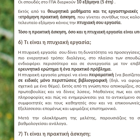
Οι σπουδές στο ΓΠΑ διαρκούν
10 εξάμηνα (5 έτη)
.
Εκτός από τα
θεωρητικά μαθήματα και τις εργαστηριακές 
τ
ετράμηνη πρακτική άσκηση
, που γίνεται συνήθως τους καλο
τελευταίο εξάμηνο κάνεις την
πτυχιακή σου εργασία
.
Τόσο η πρακτική άσκηση, όσο και η πτυχιακή εργασία είναι υπ
6) Τι είναι η πτυχιακή εργασία;
Η πτυχιακή εργασία σου δίνει τη δυνατότητα να προσεγγίσεις
πιο ενεργητικό τρόπο: διαλέγεις, στο πλαίσιο των σπουδ
ενδιαφέρει περισσότερο και σε συνεργασία με τον επι
ερευνητικό ερώτημα ή ένα πρακτικό πρόβλημα
.
Η πτυχιακή εργασία μπορεί να είναι
πειραματική
(να βασίζετα
σε ειδικές μόνο περιπτώσεις βιβλιογραφική
(δηλ. να αφορά
σχετικά με ένα θέμα). Εκτός από τη γνώση που αποκομίζεις, 
πρωτοβουλίες και να δίνεις λύσεις. Μαθαίνεις πως και α
πληροφορίες και πώς να ενημερώνεσαι για το αντικείμενο σ
συμφοιτητές και τους καθηγητές σου και να επικοινωνεί
Εξελίσσεσαι επομένως και ωριμάζεις επιστημονικά.
Μετά την ολοκλήρωση της μελέτης, παρουσιάζεις τα 
βαθμολογείσαι ανάλογα.
7) Τι είναι η πρακτική άσκηση;