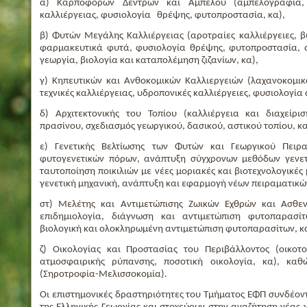
α) Καρποφόρων Δέντρων και Αμπέλου (αμπελογραφία, α
καλλιέργειας, φυσιολογία θρέψης, φυτοπροστασία, κα),
β) Φυτών Μεγάλης Καλλιέργειας (αροτραίες καλλιέργειες, β
φαρμακευτικά φυτά, φυσιολογία θρέψης, φυτοπροστασία, αξ
γεωργία, βιολογία και καταπολέμηση ζιζανίων, κα),
γ) Κηπευτικών και Ανθοκομικών Καλλιεργειών (λαχανοκομικ
τεχνικές καλλιέργειας, υδροπονικές καλλιέργειες, φυσιολογία
δ) Αρχιτεκτονικής του Τοπίου (καλλιέργεια και διαχείρ
πρασίνου, σχεδιασμός γεωργικού, δασικού, αστικού τοπίου, κα
ε) Γενετικής Βελτίωσης των Φυτών και Γεωργικού Πειρα
φυτογενετικών πόρων, ανάπτυξη σύγχρονων μεθόδων γενετ
ταυτοποίηση ποικιλιών με νέες μοριακές και βιοτεχνολογικές
γενετική μηχανική, ανάπτυξη και εφαρμογή νέων πειραματικώ
στ) Μελέτης και Αντιμετώπισης Ζωικών Εχθρών και Ασθεν
επιδημιολογία, διάγνωση και αντιμετώπιση φυτοπαρασίτ
βιολογική και ολοκληρωμένη αντιμετώπιση φυτοπαρασίτων, κ
ζ) Οικολογίας και Προστασίας του Περιβάλλοντος (οικοτοξ
ατμοσφαιρικής ρύπανσης, ποσοτική οικολογία, κα), κα
(Σηροτροφία-Μελισσοκομία).
Οι επιστημονικές δραστηριότητες του Τμήματος ΕΦΠ συνδέοντ