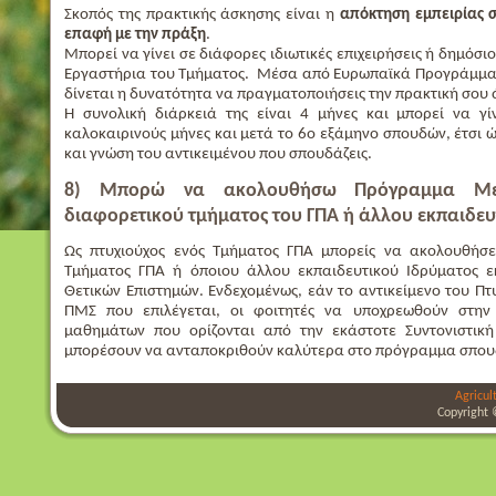
Σκοπός της πρακτικής άσκησης είναι η
απόκτηση εμπειρίας σ
επαφή με την πράξη
.
Μπορεί να γίνει σε διάφορες ιδιωτικές επιχειρήσεις ή δημόσι
Εργαστήρια του Τμήματος. Μέσα από Ευρωπαϊκά Προγράμμα
δίνεται η δυνατότητα να πραγματοποιήσεις την πρακτική σου 
Η συνολική διάρκειά της είναι 4 μήνες και μπορεί να γ
καλοκαιρινούς μήνες και μετά το 6ο εξάμηνο σπουδών, έτσι ώ
και γνώση του αντικειμένου που σπουδάζεις.
8) Μπορώ να ακολουθήσω Πρόγραμμα Μετ
διαφορετικού τμήματος του ΓΠΑ ή άλλου εκπαιδευ
Ως πτυχιούχος ενός Τμήματος ΓΠΑ μπορείς να ακολουθήσε
Τμήματος ΓΠΑ ή όποιου άλλου εκπαιδευτικού Ιδρύματος ε
Θετικών Επιστημών. Ενδεχομένως, εάν το αντικείμενο του Πτυ
ΠΜΣ που επιλέγεται, οι φοιτητές να υποχρεωθούν στην
μαθημάτων που ορίζονται από την εκάστοτε Συντονιστικ
μπορέσουν να ανταποκριθούν καλύτερα στο πρόγραμμα σπου
Agricul
Copyright 
bursa
bursa
bursa
escort
escort
escort
gorukle
gorukle
bursa
escort
escort
escort