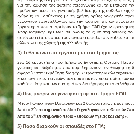
της Ελληνικής Γεωργίας και στοχεύουν στην αναζήτηση νέας 
για την αύξηση της φυτικής παραγωγής και τη βελτίωση τ
προϊόντων μέσω της γενετικής βελτίωσης, της ορθολογικής
εχθρούς και ασθένειες με τη χρήση ορθής γεωργικής πρα
γεωργικού περιβάλλοντος και την αύξηση της ανταγωνιστικ
Εργαστήρια που απαρτίζουν το Τμήμα ΕΦΠ έχουν ερευνητική
εφαρμοσμένης έρευνας σε όλους τους επιστημονικούς τομ
αυτόνομα είτε σε άμεση συνεργασία μεταξύ τους καθώς και μ
άλλων ΑΕΙ της χώρας ή της αλλοδαπής.
3) Τι θα κάνω στα εργαστήρια του Τμήματος:
Στα 16 εργαστήρια του Τμήματος Επιστήμης Φυτικής Παραγ
γνώσεις και δεξιότητες που συμπληρώνουν την θεωρητική δ
αφορούν στην εκμάθηση διαφόρων εργαστηριακών τεχνικών 
καλλιεργητικών τεχνικών, των συστημάτων προστασίας των φυ
καθώς επίσης και των συστημάτων διατήρησης και αναβάθμιση
4) Πώς μπορώ να γίνω φοιτητής στο Τμήμα ΕΦΠ;
Μέσω Πανελληνίων Εξετάσεων και 2 διαφορετικών επιστημονι
ο
Από το 2
επιστημονικό πεδίο «Τεχνολογικών και Θετικών Σπ
ο
Από το 3
επιστημονικό πεδίο «Σπουδών Υγείας και Ζωής»
,
5) Πόσο διαρκούν οι σπουδές στο ΓΠΑ;