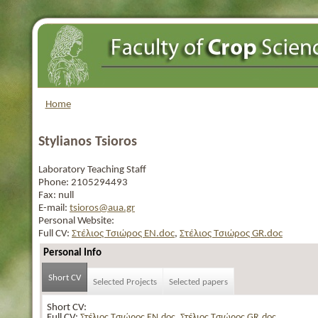
Home
Stylianos Tsioros
Laboratory Teaching Staff
Phone:
2105294493
Fax:
null
E-mail:
tsioros@aua.gr
Personal Website:
Full CV:
Στέλιος Τσιώρος EN.doc
,
Στέλιος Τσιώρος GR.doc
Personal Info
Short CV
Selected Projects
Selected papers
Short CV:
Full CV:
Στέλιος Τσιώρος EN.doc
,
Στέλιος Τσιώρος GR.doc